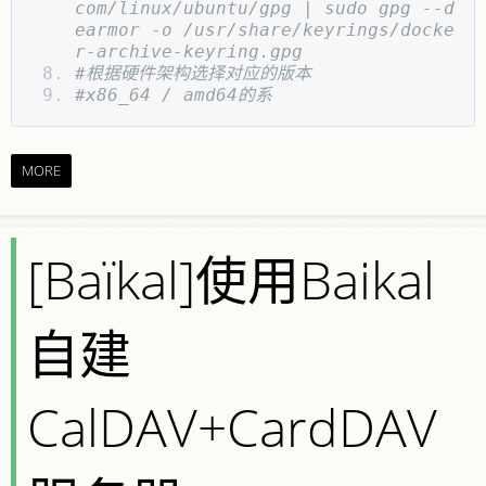
com/linux/ubuntu/gpg | sudo gpg --d
earmor -o /usr/share/keyrings/docke
r-archive-keyring.gpg
#根据硬件架构选择对应的版本
#x86_64 / amd64的系
MORE
[Baïkal]使用Baikal
自建
CalDAV+CardDAV