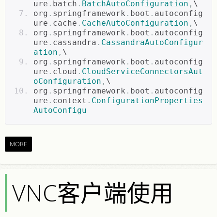
ure
.
batch
.
BatchAutoConfiguration
,
\
org
.
springframework
.
boot
.
autoconfig
ure
.
cache
.
CacheAutoConfiguration
,
\
org
.
springframework
.
boot
.
autoconfig
ure
.
cassandra
.
CassandraAutoConfigur
ation
,
\
org
.
springframework
.
boot
.
autoconfig
ure
.
cloud
.
CloudServiceConnectorsAut
oConfiguration
,
\
org
.
springframework
.
boot
.
autoconfig
ure
.
context
.
ConfigurationProperties
AutoConfigu
MORE
VNC客户端使用