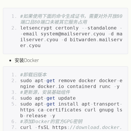
#如果使用下面的命令生成证书，需要对外开放80
端口且80端口未被其它服务占用
letsencrypt certonly 
--
standalone 
-
-
email 
system@mailserver
.
cyou
-
d ma
ilserver
.
cyou 
-
d bitwarden
.
mailserv
er
.
cyou
安装Docker
#卸载旧版本
sudo apt
-
get
 remove docker docker
-
e
ngine docker
.
io containerd runc 
-
y
#更新源，安装基础组件
sudo apt
-
get
 update
sudo apt
-
get
 install apt
-
transport
-
https ca
-
certificates curl gnupg ls
b
-
release 
-
y
#添加Docker的官方GPG密钥
curl 
-
fsSL https
:
//download.docker.