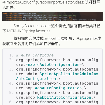
@Import({AutoConfigurationImportSelector.class})选择器导
入组件。
SpringFactoriesLoader ​这个类会扫描所有jar包类路径
下 META-INF/spring.factories
将扫描内容包装成properties类对象，从properties中
获取到类名并将它们添加在容器中。
# Auto Configure
org
.
springframework
.
boot
.
autoconfig
ure
.
EnableAutoConfiguration
=
\
org
.
springframework
.
boot
.
autoconfig
ure
.
admin
.
SpringApplicationAdminJmx
AutoConfiguration
,
\
org
.
springframework
.
boot
.
autoconfig
ure
.
aop
.
AopAutoConfiguration
,
\
org
.
springframework
.
boot
.
autoconfig
ure
.
amqp
.
RabbitAutoConfiguration
,
\
org
.
springframework
.
boot
.
autoconfig